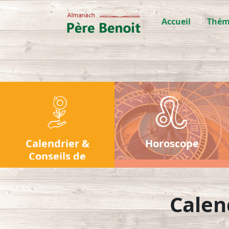
Accueil
Thém
Calendrier &
Horoscope
Conseils de
jardinage
Calen