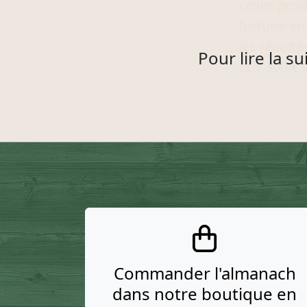
celles pro
fortune en
les récolt
Pour lire la s
et 1 300 € l
Commander l'almanach
dans notre boutique en