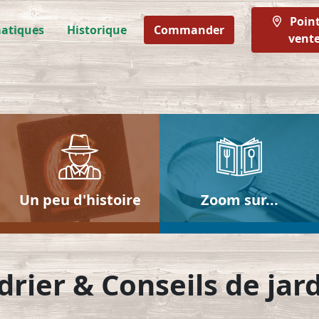
Point
atiques
Historique
Commander
vent
Un peu d'histoire
Zoom sur...
drier & Conseils de jar