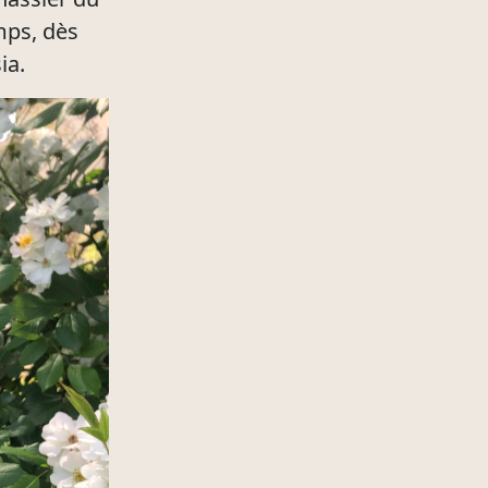
mps, dès
sia.