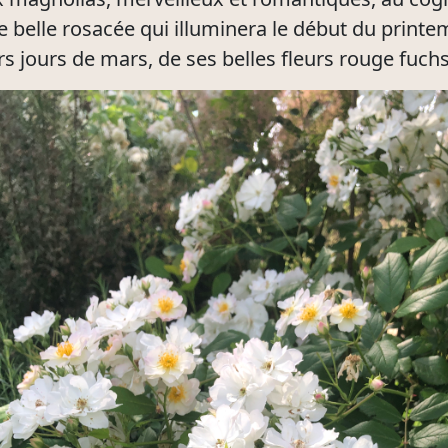
te belle rosacée qui illuminera le début du printe
rs jours de mars, de ses belles fleurs rouge fuch