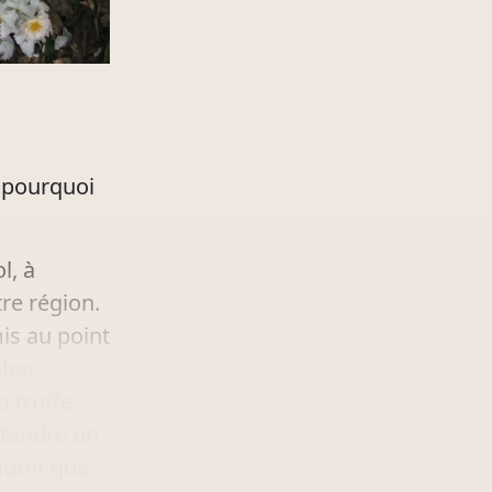
, pourquoi
l, à
tre région.
is au point
uber
a truffe
ttendre un
lutôt que