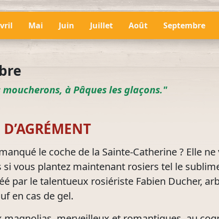
vril
Mai
Juin
Juillet
Août
Septembre
bre
s moucherons, à Pâques les glaçons."
N D’AGRÉMENT
manqué le coche de la Sainte-Catherine ? Elle ne
 si vous plantez maintenant rosiers tel le sublim
éé par le talentueux rosiériste Fabien Ducher, ar
uf en cas de gel.
 magnolias, merveilleux et romantiques, au cog