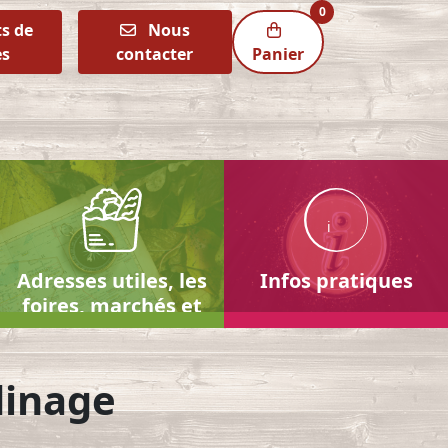
0
s de
Nous
es
contacter
Panier
i
Adresses utiles, les
Infos pratiques
foires, marchés et
brocantes par
localités
dinage