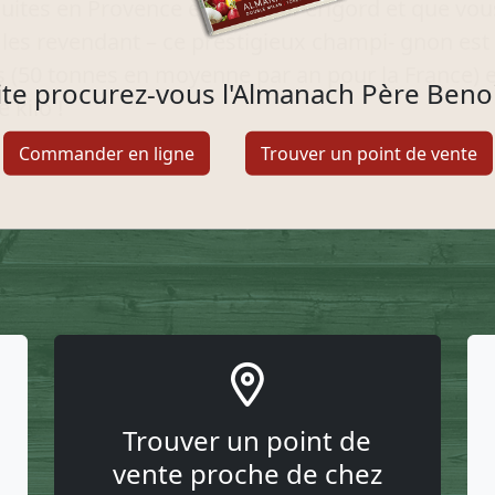
duites en Provence et dans le Périgord et que vou
 les revendant – ce prestigieux champi- gnon est 
es (50 tonnes en moyenne par an pour la France) 
uite procurez-vous l'Almanach Père Beno
e kilo !
Commander en ligne
Trouver un point de vente
Trouver un point de
vente proche de chez