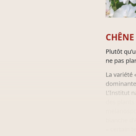
CHÊNE 
Plutôt qu’
ne pas plan
La variété 
dominante c
L’Institut
des plants
melanosporu
blanche d’
« certain 