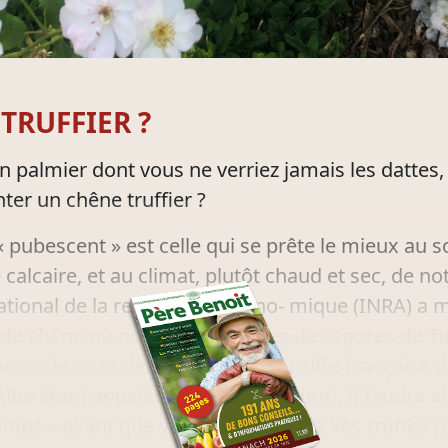
TRUFFIER ?
un palmier dont vous ne verriez jamais les dattes
ter un chêne truffier ?
« pubescent » est celle qui se prête le mieux au so
alcaire, et au climat, plutôt chaud et sec, de no
 national de la recherche agrono- mique (INRA) a m
 de chêne où ont été introduites des spores de T
m, le nom de la variété de la truffe française (l
Alba étant appelée Tuber magnatum). Il faudra a
temps » avant que vous ne dégustiez vos truffes p