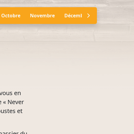
Octobre
Novembre
Décembre
 vous en
e « Never
bustes et
nassier du