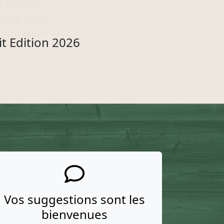
s fassiez
coté, selon
entre 800
it Edition 2026
Vos suggestions sont les
bienvenues