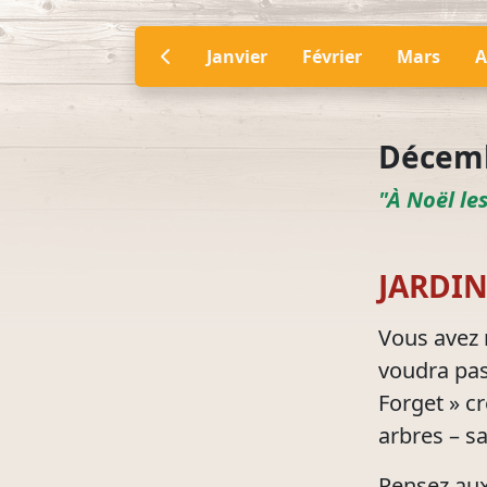
Janvier
Février
Mars
A
Décem
"À Noël le
JARDI
Vous avez 
voudra pas
Forget » cr
arbres – sa
Pensez aux