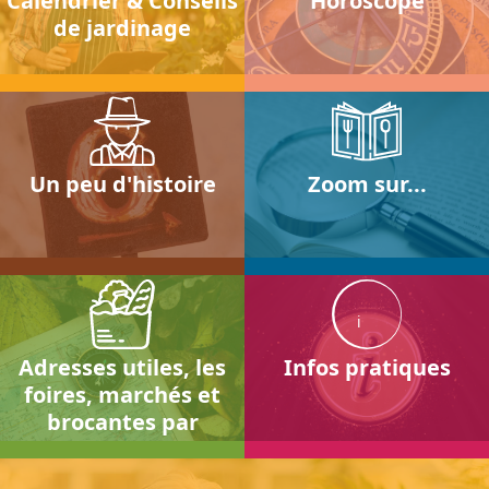
Calendrier & Conseils
Horoscope
de jardinage
Un peu d'histoire
Zoom sur...
i
Adresses utiles, les
Infos pratiques
foires, marchés et
brocantes par
localités