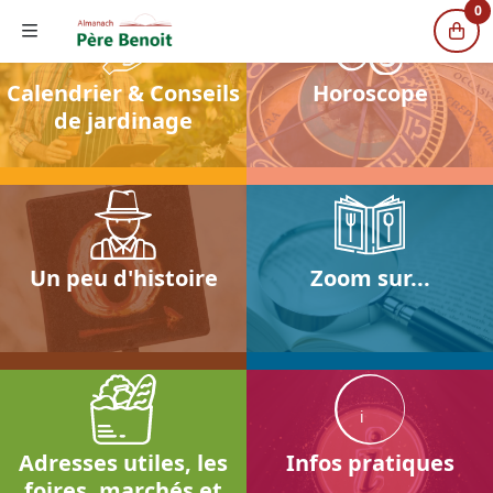
0
Calendrier & Conseils
Horoscope
de jardinage
Un peu d'histoire
Zoom sur...
i
Adresses utiles, les
Infos pratiques
foires, marchés et