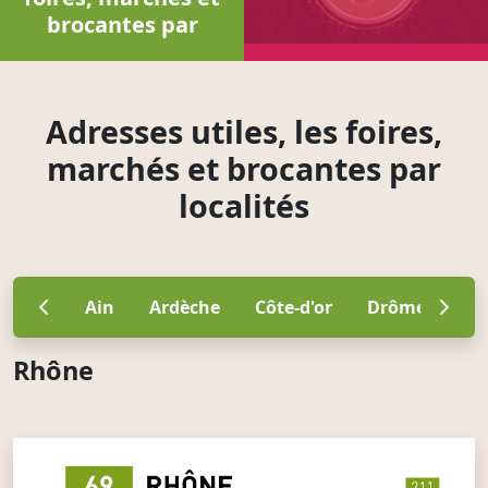
brocantes par
localités
Adresses utiles, les foires,
marchés et brocantes par
localités
Ain
Ardèche
Côte-d'or
Drôme
Isè
Rhône