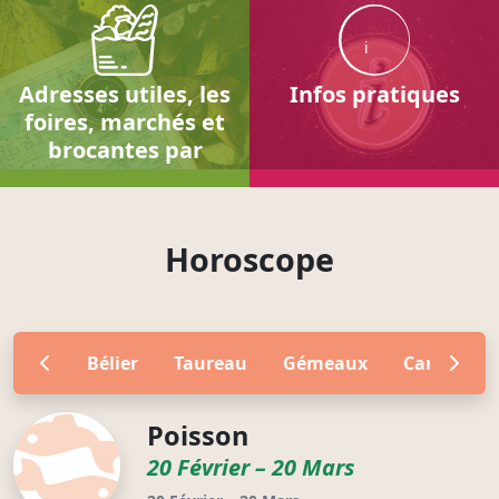
i
Adresses utiles, les
Infos pratiques
foires, marchés et
brocantes par
localités
Horoscope
Bélier
Taureau
Gémeaux
Cancer
Poisson
20 Février – 20 Mars