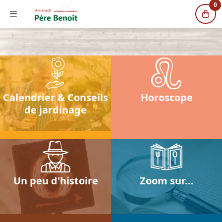
0
Calendrier & Conseils
Horoscope
de jardinage
Un peu d'histoire
Zoom sur...